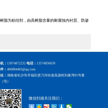
树脂为粘结剂，由高树脂含量的耐腐蚀内衬层、防渗
手机：
13974872232
电话：
13574850639
邮件：
406884483@qq.com
地址：
湖南省长沙市开福区捞刀河街道高源村刘家湾85号黄
勇（宅）
微信扫描关注我们：