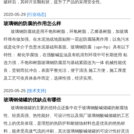
破碎后，其碎片呈颗粒状，提升了产品的采用安全性。
2020-05-29
[行业动态]
玻璃钢的防腐的作用怎么样
玻璃钢防腐就是用不饱和树脂，环氧树脂，乙烯基树脂，加玻璃
纤维布做加强。在水泥池或地面贴附一层起防腐隔离作用；以免污水
或是化学介子负责水泥基础和基面。玻璃钢防腐（upr-frp）具有以下
特性： 耐化学腐蚀，在强酸碱盐油及有机溶剂环境中可长期使用 粘
连力强，不饱和树脂玻璃钢防腐层与基础紧固连为一体 机械性能优
良，坚韧而抗冲击，表面平整光洁，便于清洗 施工方便，施工厚度
及工艺可依具体条件而定，选择性强，经济实用。
2020-05-25
[技术支持]
玻璃钢储罐的优缺点有哪些
玻璃钢储罐的主要的优特点还集中在于玻璃钢酸碱储罐的耐腐蚀
性、轻质高强、热性能好、可设计性以及我厂玻璃钢酸碱储罐的工艺
性上的优良体现，是理想的热防护和耐烧蚀材料也是优良的绝热材
料，能承受高速气流的冲刷，其次玻璃钢酸碱储罐的可设计性好灵活