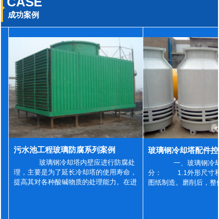
CASE
成功案例
污水池工程玻璃防腐系列案例
玻璃钢冷却塔内壁应进行防腐处
一、玻璃钢冷却
理，主要是为了延长冷却塔的使用寿命，
分： 1.1外形尺寸
提高其对各种酸碱物质的处理能力。在进
图纸制造。磨削后，整
行防腐施工之前，我们需要对玻璃钢冷却
误差为正负2mm，非
塔内壁进行如下处理: 1、除尘处理
差为正负4mm。风管
...
差&l...