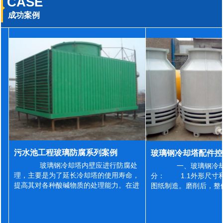
CASE
成功案例
污水池工程玻璃防腐系列案例
玻璃钢冷却塔内壁应进行防腐处
一、玻璃钢冷却
理，主要是为了延长冷却塔的使用寿命，
分： 1.1外形尺寸
提高其对各种酸碱物质的处理能力。在进
图纸制造。磨削后，整
行防腐施工之前，我们需要对玻璃钢冷却
误差为正负2mm，非
塔内壁进行如下处理: 1、除尘处理
差为正负4mm。风管
...
差&l...