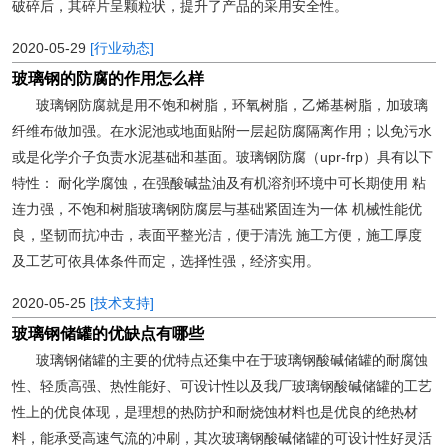
破碎后，其碎片呈颗粒状，提升了产品的采用安全性。
2020-05-29
[行业动态]
玻璃钢的防腐的作用怎么样
玻璃钢防腐就是用不饱和树脂，环氧树脂，乙烯基树脂，加玻璃
纤维布做加强。在水泥池或地面贴附一层起防腐隔离作用；以免污水
或是化学介子负责水泥基础和基面。玻璃钢防腐（upr-frp）具有以下
特性： 耐化学腐蚀，在强酸碱盐油及有机溶剂环境中可长期使用 粘
连力强，不饱和树脂玻璃钢防腐层与基础紧固连为一体 机械性能优
良，坚韧而抗冲击，表面平整光洁，便于清洗 施工方便，施工厚度
及工艺可依具体条件而定，选择性强，经济实用。
2020-05-25
[技术支持]
玻璃钢储罐的优缺点有哪些
玻璃钢储罐的主要的优特点还集中在于玻璃钢酸碱储罐的耐腐蚀
性、轻质高强、热性能好、可设计性以及我厂玻璃钢酸碱储罐的工艺
性上的优良体现，是理想的热防护和耐烧蚀材料也是优良的绝热材
料，能承受高速气流的冲刷，其次玻璃钢酸碱储罐的可设计性好灵活