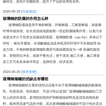
破碎后，其碎片呈颗粒状，提升了产品的采用安全性。
2020-05-29
[行业动态]
玻璃钢的防腐的作用怎么样
玻璃钢防腐就是用不饱和树脂，环氧树脂，乙烯基树脂，加玻璃
纤维布做加强。在水泥池或地面贴附一层起防腐隔离作用；以免污水
或是化学介子负责水泥基础和基面。玻璃钢防腐（upr-frp）具有以下
特性： 耐化学腐蚀，在强酸碱盐油及有机溶剂环境中可长期使用 粘
连力强，不饱和树脂玻璃钢防腐层与基础紧固连为一体 机械性能优
良，坚韧而抗冲击，表面平整光洁，便于清洗 施工方便，施工厚度
及工艺可依具体条件而定，选择性强，经济实用。
2020-05-25
[技术支持]
玻璃钢储罐的优缺点有哪些
玻璃钢储罐的主要的优特点还集中在于玻璃钢酸碱储罐的耐腐蚀
性、轻质高强、热性能好、可设计性以及我厂玻璃钢酸碱储罐的工艺
性上的优良体现，是理想的热防护和耐烧蚀材料也是优良的绝热材
料，能承受高速气流的冲刷，其次玻璃钢酸碱储罐的可设计性好灵活