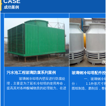
CASE
成功案例
污水池工程玻璃防腐系列案例
玻璃钢冷却塔内壁应进行防腐处
一、玻璃钢冷却
理，主要是为了延长冷却塔的使用寿命，
分： 1.1外形尺寸
提高其对各种酸碱物质的处理能力。在进
图纸制造。磨削后，整
行防腐施工之前，我们需要对玻璃钢冷却
误差为正负2mm，非
塔内壁进行如下处理: 1、除尘处理
差为正负4mm。风管
...
差&l...