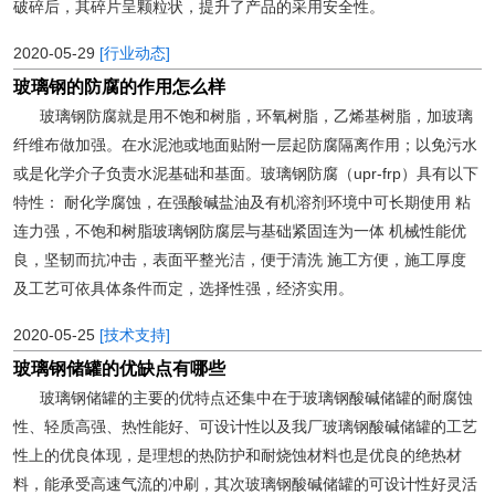
破碎后，其碎片呈颗粒状，提升了产品的采用安全性。
2020-05-29
[行业动态]
玻璃钢的防腐的作用怎么样
玻璃钢防腐就是用不饱和树脂，环氧树脂，乙烯基树脂，加玻璃
纤维布做加强。在水泥池或地面贴附一层起防腐隔离作用；以免污水
或是化学介子负责水泥基础和基面。玻璃钢防腐（upr-frp）具有以下
特性： 耐化学腐蚀，在强酸碱盐油及有机溶剂环境中可长期使用 粘
连力强，不饱和树脂玻璃钢防腐层与基础紧固连为一体 机械性能优
良，坚韧而抗冲击，表面平整光洁，便于清洗 施工方便，施工厚度
及工艺可依具体条件而定，选择性强，经济实用。
2020-05-25
[技术支持]
玻璃钢储罐的优缺点有哪些
玻璃钢储罐的主要的优特点还集中在于玻璃钢酸碱储罐的耐腐蚀
性、轻质高强、热性能好、可设计性以及我厂玻璃钢酸碱储罐的工艺
性上的优良体现，是理想的热防护和耐烧蚀材料也是优良的绝热材
料，能承受高速气流的冲刷，其次玻璃钢酸碱储罐的可设计性好灵活