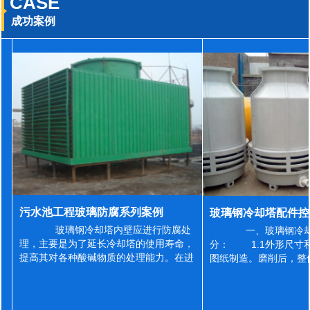
CASE
成功案例
污水池工程玻璃防腐系列案例
玻璃钢冷却塔内壁应进行防腐处
一、玻璃钢冷却
理，主要是为了延长冷却塔的使用寿命，
分： 1.1外形尺寸
提高其对各种酸碱物质的处理能力。在进
图纸制造。磨削后，整
行防腐施工之前，我们需要对玻璃钢冷却
误差为正负2mm，非
塔内壁进行如下处理: 1、除尘处理
差为正负4mm。风管
...
差&l...