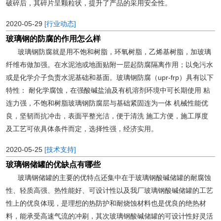
破碎后，其碎片呈颗粒状，提升了产品的采用安全性。
2020-05-29
[行业动态]
玻璃钢的防腐的作用怎么样
玻璃钢防腐就是用不饱和树脂，环氧树脂，乙烯基树脂，加玻璃
纤维布做加强。在水泥池或地面贴附一层起防腐隔离作用；以免污水
或是化学介子负责水泥基础和基面。玻璃钢防腐（upr-frp）具有以下
特性： 耐化学腐蚀，在强酸碱盐油及有机溶剂环境中可长期使用 粘
连力强，不饱和树脂玻璃钢防腐层与基础紧固连为一体 机械性能优
良，坚韧而抗冲击，表面平整光洁，便于清洗 施工方便，施工厚度
及工艺可依具体条件而定，选择性强，经济实用。
2020-05-25
[技术支持]
玻璃钢储罐的优缺点有哪些
玻璃钢储罐的主要的优特点还集中在于玻璃钢酸碱储罐的耐腐蚀
性、轻质高强、热性能好、可设计性以及我厂玻璃钢酸碱储罐的工艺
性上的优良体现，是理想的热防护和耐烧蚀材料也是优良的绝热材
料，能承受高速气流的冲刷，其次玻璃钢酸碱储罐的可设计性好灵活