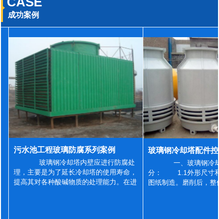
CASE
成功案例
污水池工程玻璃防腐系列案例
玻璃钢冷却塔内壁应进行防腐处
一、玻璃钢冷却
理，主要是为了延长冷却塔的使用寿命，
分： 1.1外形尺寸
提高其对各种酸碱物质的处理能力。在进
图纸制造。磨削后，整
行防腐施工之前，我们需要对玻璃钢冷却
误差为正负2mm，非
塔内壁进行如下处理: 1、除尘处理
差为正负4mm。风管
...
差&l...