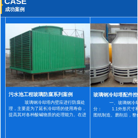
CASE
成功案例
污水池工程玻璃防腐系列案例
玻璃钢冷却塔内壁应进行防腐处
一、玻璃钢冷却
理，主要是为了延长冷却塔的使用寿命，
分： 1.1外形尺寸
提高其对各种酸碱物质的处理能力。在进
图纸制造。磨削后，整
行防腐施工之前，我们需要对玻璃钢冷却
误差为正负2mm，非
塔内壁进行如下处理: 1、除尘处理
差为正负4mm。风管
...
差&l...