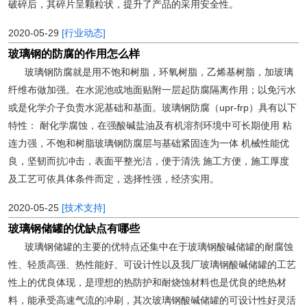
破碎后，其碎片呈颗粒状，提升了产品的采用安全性。
2020-05-29
[行业动态]
玻璃钢的防腐的作用怎么样
玻璃钢防腐就是用不饱和树脂，环氧树脂，乙烯基树脂，加玻璃
纤维布做加强。在水泥池或地面贴附一层起防腐隔离作用；以免污水
或是化学介子负责水泥基础和基面。玻璃钢防腐（upr-frp）具有以下
特性： 耐化学腐蚀，在强酸碱盐油及有机溶剂环境中可长期使用 粘
连力强，不饱和树脂玻璃钢防腐层与基础紧固连为一体 机械性能优
良，坚韧而抗冲击，表面平整光洁，便于清洗 施工方便，施工厚度
及工艺可依具体条件而定，选择性强，经济实用。
2020-05-25
[技术支持]
玻璃钢储罐的优缺点有哪些
玻璃钢储罐的主要的优特点还集中在于玻璃钢酸碱储罐的耐腐蚀
性、轻质高强、热性能好、可设计性以及我厂玻璃钢酸碱储罐的工艺
性上的优良体现，是理想的热防护和耐烧蚀材料也是优良的绝热材
料，能承受高速气流的冲刷，其次玻璃钢酸碱储罐的可设计性好灵活