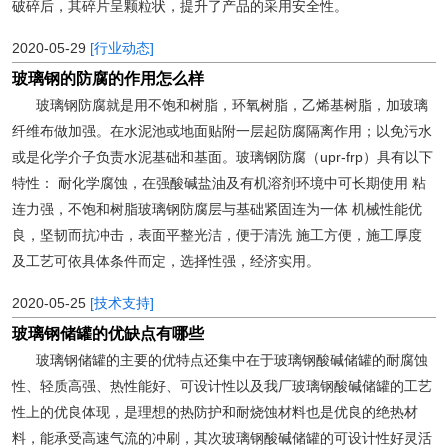
破碎后，其碎片呈颗粒状，提升了产品的采用安全性。
2020-05-29
[行业动态]
玻璃钢的防腐的作用怎么样
玻璃钢防腐就是用不饱和树脂，环氧树脂，乙烯基树脂，加玻璃
纤维布做加强。在水泥池或地面贴附一层起防腐隔离作用；以免污水
或是化学介子负责水泥基础和基面。玻璃钢防腐（upr-frp）具有以下
特性： 耐化学腐蚀，在强酸碱盐油及有机溶剂环境中可长期使用 粘
连力强，不饱和树脂玻璃钢防腐层与基础紧固连为一体 机械性能优
良，坚韧而抗冲击，表面平整光洁，便于清洗 施工方便，施工厚度
及工艺可依具体条件而定，选择性强，经济实用。
2020-05-25
[技术支持]
玻璃钢储罐的优缺点有哪些
玻璃钢储罐的主要的优特点还集中在于玻璃钢酸碱储罐的耐腐蚀
性、轻质高强、热性能好、可设计性以及我厂玻璃钢酸碱储罐的工艺
性上的优良体现，是理想的热防护和耐烧蚀材料也是优良的绝热材
料，能承受高速气流的冲刷，其次玻璃钢酸碱储罐的可设计性好灵活