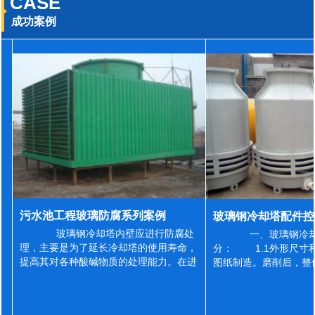
CASE
成功案例
污水池工程玻璃防腐系列案例
玻璃钢冷却塔内壁应进行防腐处
一、玻璃钢冷却
理，主要是为了延长冷却塔的使用寿命，
分： 1.1外形尺寸
提高其对各种酸碱物质的处理能力。在进
图纸制造。磨削后，整
行防腐施工之前，我们需要对玻璃钢冷却
误差为正负2mm，非
塔内壁进行如下处理: 1、除尘处理
差为正负4mm。风管
...
差&l...