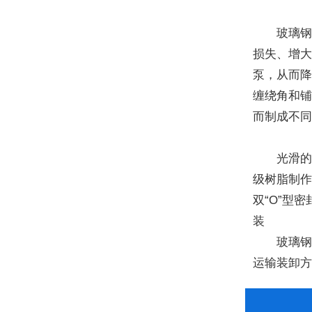
玻璃钢管道
损失、增
泵，从而
缠绕角和
而制成不
光滑的内
级树脂制作
双“O”型
装
玻璃钢夹砂
运输装卸