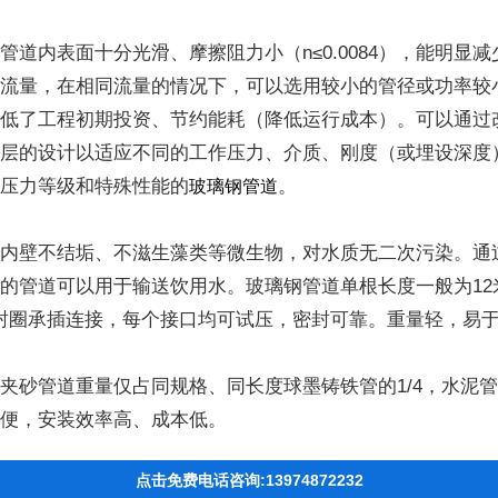
内表面十分光滑、摩擦阻力小（n≤0.0084），能明显减
大流量，在相同流量的情况下，可以选用较小的管径或功率较
降低了工程初期投资、节约能耗（降低运行成本）。可以通过
铺层的设计以适应不同的工作压力、介质、刚度（或埋设深度
同压力等级和特殊性能的
。
玻璃钢管道
壁不结垢、不滋生藻类等微生物，对水质无二次污染。通
的管道可以用于输送饮用水。玻璃钢管道单根长度一般为12
密封圈承插连接，每个接口均可试压，密封可靠。重量轻，易
管道重量仅占同规格、同长度球墨铸铁管的1/4，水泥管道
方便，安装效率高、成本低。
点击免费电话咨询:13974872232