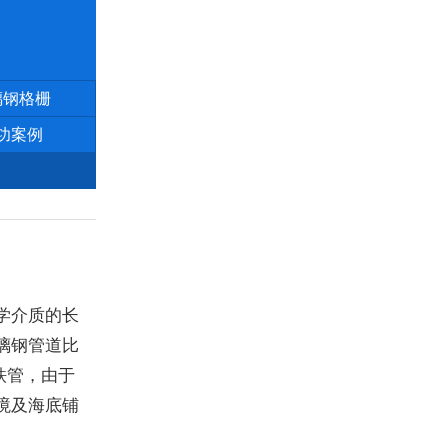
璃钢格栅
功案例
学介质的长
璃钢管道比
铸铁管，由于
境及海底铺