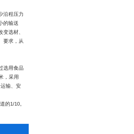
少沿程压力
小的输送
改变选材、
）要求，从
过选用食品
米，采用
于运输、安
的1/10。