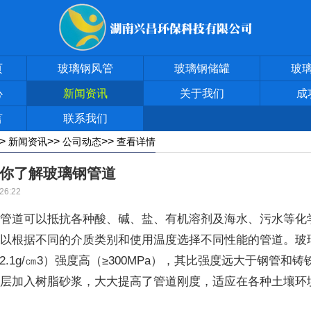
页
玻璃钢风管
玻璃钢储罐
玻
心
新闻资讯
关于我们
成
言
联系我们
>>
>>
>>
新闻资讯
公司动态
查看详情
你了解玻璃钢管道
26:22
道可以抵抗各种酸、碱、盐、有机溶剂及海水、污水等化
可以根据不同的介质类别和使用温度选择不同性能的管道。玻
~2.1g/㎝3）强度高（≥300MPa），其比强度远大于钢管和
间层加入树脂砂浆，大大提高了管道刚度，适应在各种土壤环